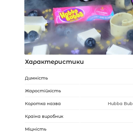
Акції
Укр
Рус
Характеристики
Димність
Жаростійкість
Коротка назва
Hubba Bub
Країна виробник
Міцність