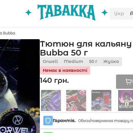
Укр
a Bubba
Тютюн для кальяну
Bubba 50 г
Orwell
Medium
50 г
Жуйка
Немає в наявності
140 грн.
Гарантія.
Обмін/повернення товару п