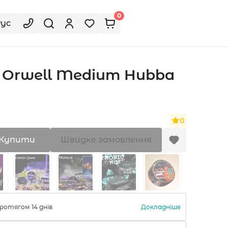
0
Рус
 Orwell Medium Hubba
0
Купити
Швидке замовлення
Докладніше
ротягом 14 днів