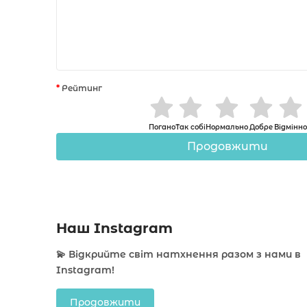
Рейтинг
Погано
Так собі
Нормально
Добре
Відмінно
Продовжити
Наш Instagram
💫 Відкрийте світ натхнення разом з нами в
Instagram!
Продовжити