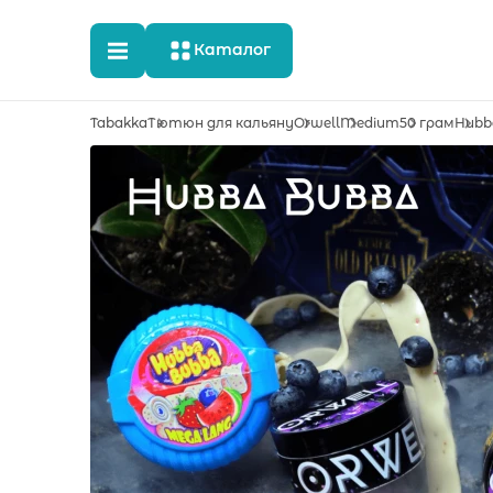
Каталог
Tabakka
Тютюн для кальяну
Orwell
Medium
50 грам
Hubb