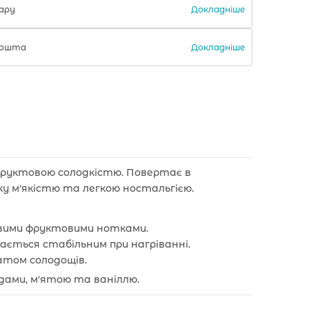
Докладніше
ару
Докладніше
 Пошта
фруктовою солодкістю. Повертає в
 м'якістю та легкою ностальгією.
равими фруктовими нотками.
ається стабільним при нагріванні.
матом солодощів.
дами, м'ятою та ваніллю.