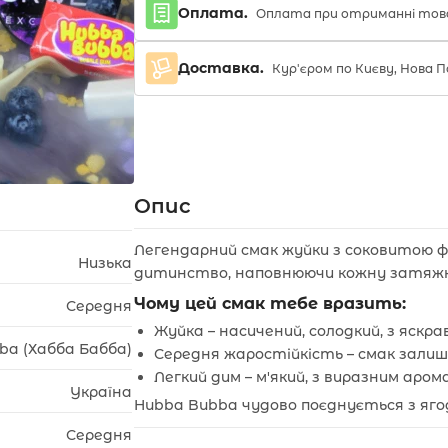
Оплата.
Оплата при отриманні тов
Доставка.
Кур'єром по Києву, Нова
Опис
Легендарний смак жуйки з соковитою 
Низька
дитинство, наповнюючи кожну затяжку
Чому цей смак тебе вразить:
Середня
Жуйка – насичений, солодкий, з яск
ba (Хабба Бабба)
Середня жаростійкість – смак залиш
Легкий дим – м'який, з виразним аро
Україна
Hubba Bubba чудово поєднується з яго
Середня