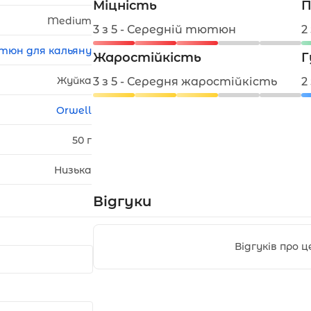
Міцність
П
Medium
3 з 5 - Середній тютюн
2
тюн для кальяну
Жаростійкість
Г
Жуйка
3 з 5 - Середня жаростійкість
2
Orwell
50 г
Низька
Відгуки
Відгуків про 