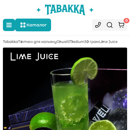
0
Каталог
Tabakka
Тютюн для кальяну
Orwell
Medium
50 грам
Lime Juice