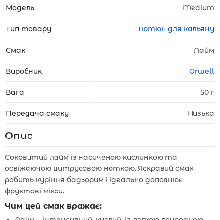
Модель
Medium
Тип товару
Тютюн для кальяну
Смак
Лайм
Виробник
Orwell
Вага
50 г
Передача смаку
Низька
Опис
Соковитий лайм із насиченою кислинкою та
освіжаючою цитрусовою ноткою. Яскравий смак
робить куріння бадьорим і ідеально доповнює
фруктові мікси.
Чим цей смак вражає:
Лайм – інтенсивний, кислий, із легкою природною