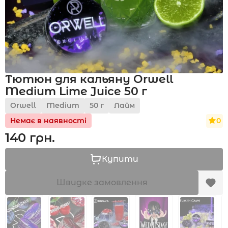
Акції
Тютюн для кальяну Orwell
Укр
Рус
Medium Lime Juice 50 г
Orwell
Medium
50 г
Лайм
0
Немає в наявності
140 грн.
Купити
Швидке замовлення