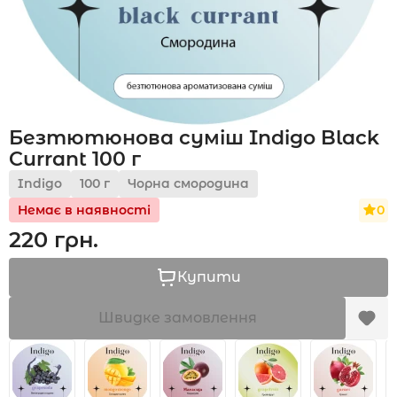
Акції
Безтютюнова суміш Indigo Black
Укр
Рус
Currant 100 г
Indigo
100 г
Чорна смородина
0
Немає в наявності
220 грн.
Купити
Швидке замовлення