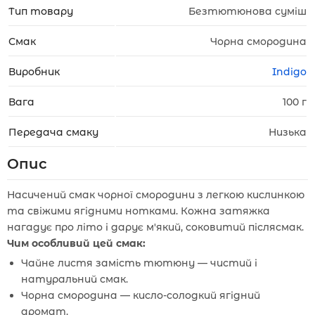
Тип товару
Безтютюнова суміш
Смак
Чорна смородина
Виробник
Indigo
Вага
100 г
Передача смаку
Низька
Опис
Насичений смак чорної смородини з легкою кислинкою
та свіжими ягідними нотками. Кожна затяжка
нагадує про літо і дарує м'який, соковитий післясмак.
Чим особливий цей смак:
Чайне листя замість тютюну — чистий і
натуральний смак.
Чорна смородина — кисло-солодкий ягідний
аромат.