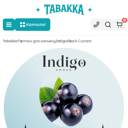
0
Каталог
Tabakka
Тютюн для кальяну
Indigo
Black Currant