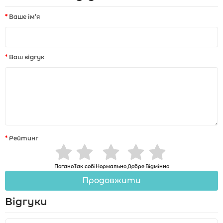
Ваше ім’я
Ваш відгук
Рейтинг
Погано
Так собі
Нормально
Добре
Відмінно
Продовжити
Відгуки