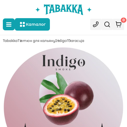
0
Каталог
Tabakka
Тютюн для кальяну
Indigo
Maracuja