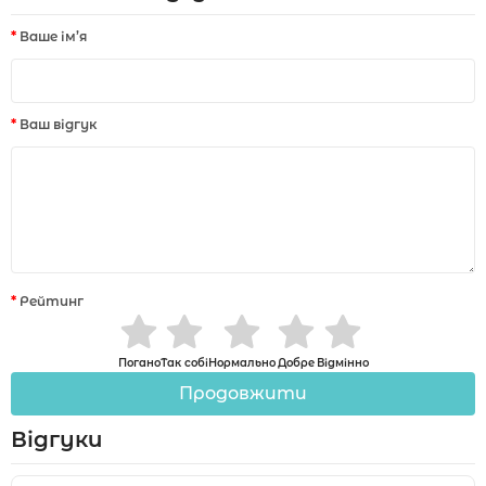
Ваше ім’я
Ваш відгук
Рейтинг
Погано
Так собі
Нормально
Добре
Відмінно
Продовжити
Відгуки