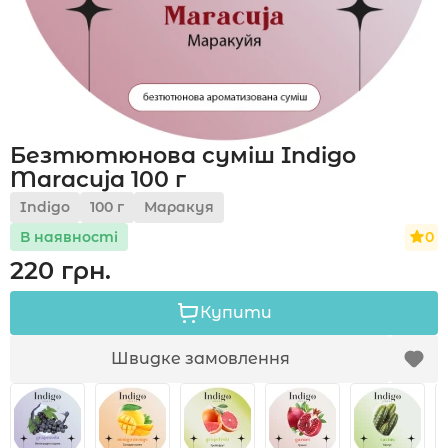
Акції
Безтютюнова суміш Indigo
Укр
Рус
Maracuja 100 г
Indigo
100 г
Маракуя
0
В наявності
220 грн.
Купити
Швидке замовлення