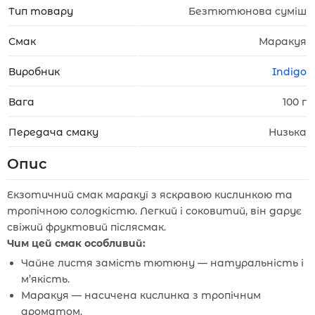
Тип товару
Безтютюнова суміш
Смак
Маракуя
Виробник
Indigo
Вага
100 г
Передача смаку
Низька
Опис
Екзотичний смак маракуї з яскравою кислинкою та
тропічною солодкістю. Легкий і соковитий, він дарує
свіжий фруктовий післясмак.
Чим цей смак особливий:
Чайне листя замість тютюну — натуральність і
м’якість.
Маракуя — насичена кислинка з тропічним
ароматом.