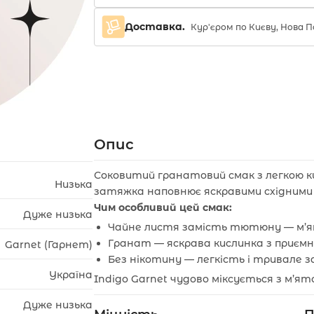
Доставка.
Кур'єром по Києву, Нова
Опис
Соковитий гранатовий смак з легкою 
Низька
затяжка наповнює яскравими східними 
Чим особливий цей смак:
Дуже низька
Чайне листя замість тютюну — м’я
Гранат — яскрава кислинка з приєм
Garnet (Гарнет)
Без нікотину — легкість і тривале з
Україна
Indigo Garnet чудово міксується з м’я
Дуже низька