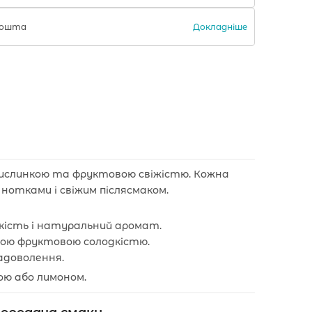
Докладніше
 Пошта
кислинкою та фруктовою свіжістю. Кожна
нотками і свіжим післясмаком.
кість і натуральний аромат.
ною фруктовою солодкістю.
адоволення.
тою або лимоном.