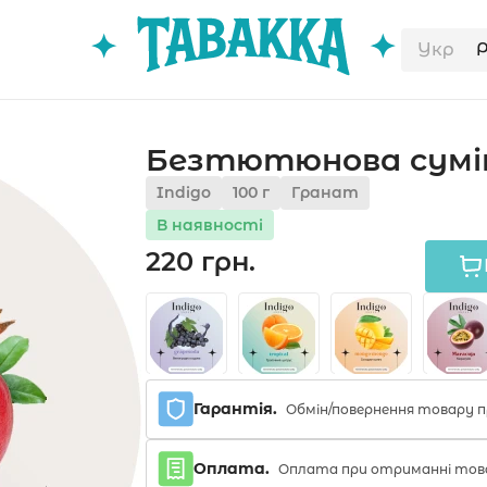
Укр
Безтютюнова суміш 
Indigo
100 г
Гранат
В наявності
220 грн.
Гарантія.
Обмін/повернення товару п
Оплата.
Оплата при отриманні тов