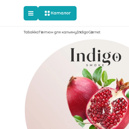
Каталог
Tabakka
Тютюн для кальяну
Indigo
Garnet