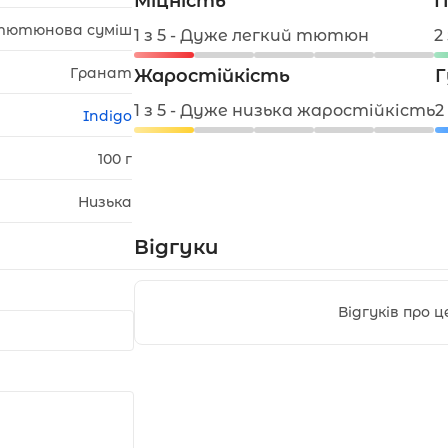
Міцність
П
тютюнова суміш
1 з 5 - Дуже легкий тютюн
2
Гранат
Жаростійкість
Г
1 з 5 - Дуже низька жаростійкість
2
Indigo
100 г
Низька
Відгуки
Відгуків про 