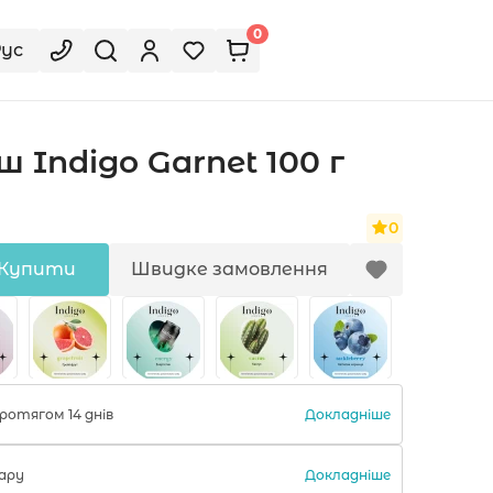
0
Рус
Indigo Garnet 100 г
0
Купити
Швидке замовлення
Докладніше
ротягом 14 днів
Докладніше
ару