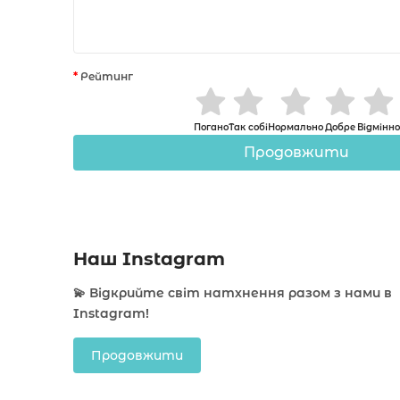
Рейтинг
Погано
Так собі
Нормально
Добре
Відмінно
Продовжити
Наш Instagram
💫 Відкрийте світ натхнення разом з нами в
Instagram!
Продовжити