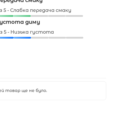
ередача смаку
 з 5 - Слабка передача смаку
устота диму
 з 5 - Низька густота
цей товар ще не було.