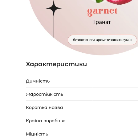
Акції
Укр
Рус
Характеристики
Димність
Жаростійкість
Коротка назва
Країна виробник
Міцність