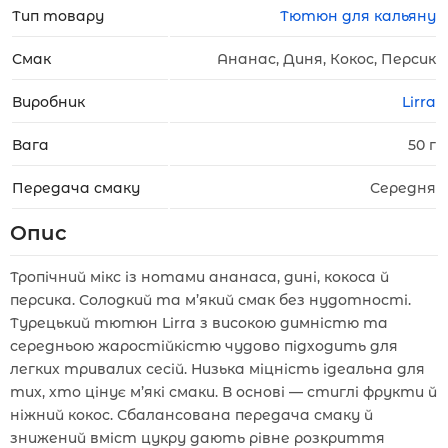
Тип товару
Тютюн для кальяну
Смак
Ананас, Диня, Кокос, Персик
Виробник
Lirra
Вага
50 г
Передача смаку
Середня
Опис
Тропічний мікс із нотами ананаса, дині, кокоса й
персика. Солодкий та м’який смак без нудотності.
Турецький тютюн Lirra з високою димністю та
середньою жаростійкістю чудово підходить для
легких тривалих сесій. Низька міцність ідеальна для
тих, хто цінує м’які смаки. В основі — стиглі фрукти й
ніжний кокос. Сбалансована передача смаку й
знижений вміст цукру дають рівне розкриття