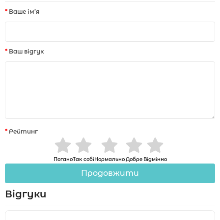
Ваше ім’я
Ваш відгук
Рейтинг
Погано
Так собі
Нормально
Добре
Відмінно
Продовжити
Відгуки