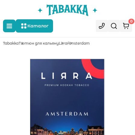
0
Каталог
Tabakka
Тютюн для кальяну
Lirra
Amsterdam