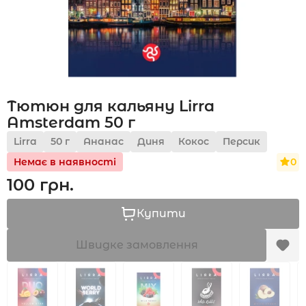
Акції
Тютюн для кальяну Lirra
Укр
Рус
Amsterdam 50 г
Lirra
50 г
Ананас
Диня
Кокос
Персик
0
Немає в наявності
100 грн.
Купити
Швидке замовлення