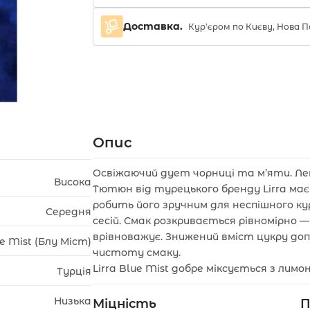
Доставка.
Кур'єром по Києву, Нова
Опис
Освіжаючий дует чорниці та м’яти. Ле
Висока
Тютюн від турецького бренду Lirra має
робить його зручним для неспішного кур
Середня
сесій. Смак розкривається рівномірно 
врівноважує. Знижений вміст цукру д
e Mist (Блу Міст)
чистоту смаку.
Lirra Blue Mist добре міксується з лим
Турція
Низька
Міцність
П