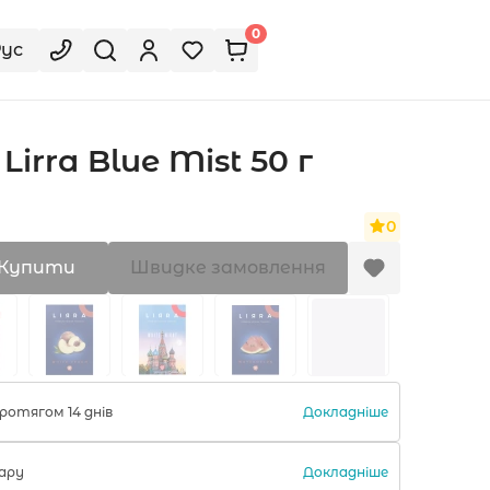
0
Рус
irra Blue Mist 50 г
0
Купити
Швидке замовлення
Докладніше
ротягом 14 днів
Докладніше
ару