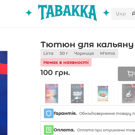
Укр
Тютюн для кальяну L
Lirra
50 г
Чорниця
М'ята
Немає в наявності
100 грн.
Гарантія.
Обмін/повернення товару п
Оплата.
Оплата при отриманні тов