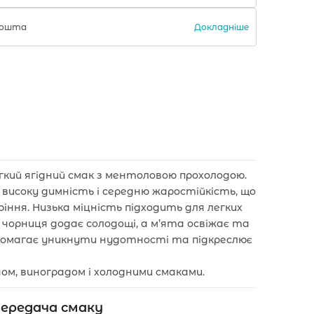
Докладніше
 Пошта
гкий ягідний смак з ментоловою прохолодою.
 високу димність і середню жаростійкість, що
іння. Низька міцність підходить для легких
— чорниця додає солодощі, а м’ята освіжає та
опомагає уникнути нудотності та підкреслює
оном, виноградом і холодними смаками.
ередача смаку