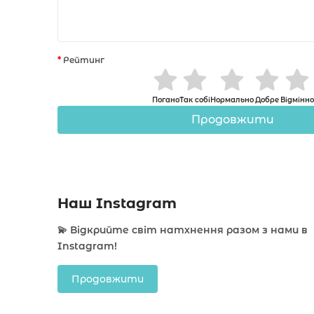
Рейтинг
Погано
Так собі
Нормально
Добре
Відмінно
Продовжити
Наш Instagram
💫 Відкрийте світ натхнення разом з нами в
Instagram!
Продовжити