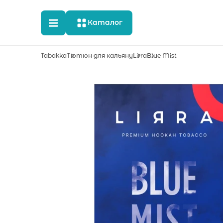
Каталог
Tabakka
Тютюн для кальяну
Lirra
Blue Mist