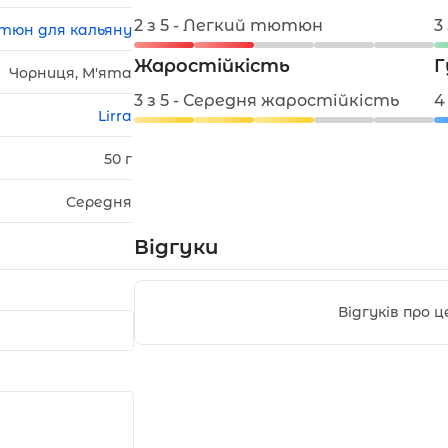
2 з 5 - Легкий тютюн
3
тюн для кальяну
Жаростійкість
Г
Чорниця, М'ята
3 з 5 - Середня жаростійкість
4
Lirra
50 г
Середня
Відгуки
Відгуків про 