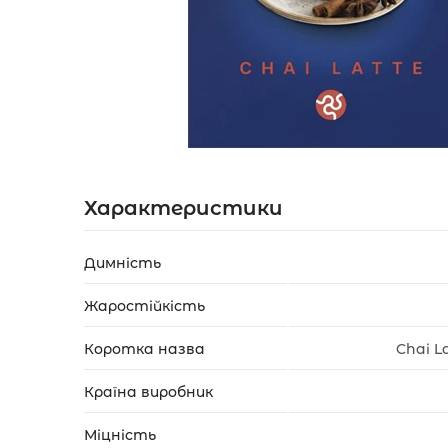
Акції
Укр
Рус
Характеристики
Димність
Жаростійкість
Коротка назва
Chai L
Країна виробник
Міцність