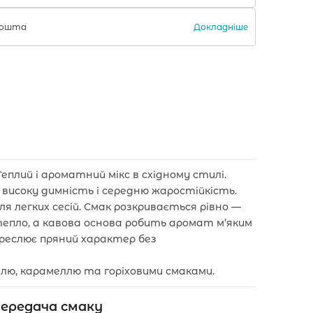
Докладніше
 Пошта
еплий і ароматний мікс в східному стилі.
 високу димність і середню жаростійкість.
я легких сесій. Смак розкривається рівно —
тепло, а кавова основа робить аромат м’яким
креслює пряний характер без
ніллю, карамеллю та горіховими смаками.
ередача смаку