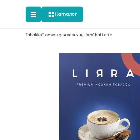
Каталог
Tabakka
Тютюн для кальяну
Lirra
Chai Latte