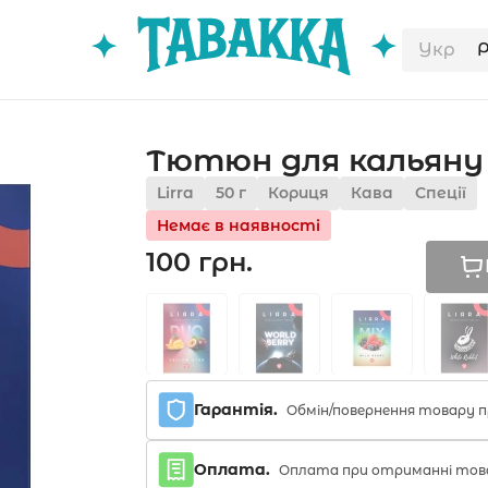
Укр
Тютюн для кальяну Li
Lirra
50 г
Кориця
Кава
Спеції
Немає в наявності
100 грн.
Гарантія.
Обмін/повернення товару п
Оплата.
Оплата при отриманні тов