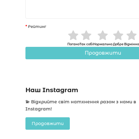
Рейтинг
Погано
Так собі
Нормально
Добре
Відмінно
Продовжити
Наш Instagram
💫 Відкрийте світ натхнення разом з нами в
Instagram!
Продовжити