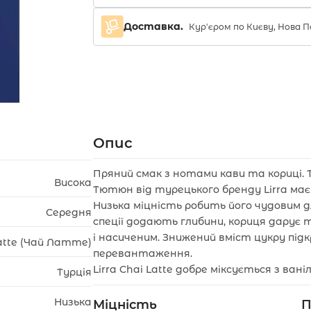
Доставка.
Кур'єром по Києву, Нова
Опис
Пряний смак з нотами кави та кориці. Т
Висока
Тютюн від турецького бренду Lirra має
Низька міцність робить його чудовим дл
Середня
спеції додають глибини, кориця дарує 
і насиченим. Знижений вміст цукру під
atte (Чай Латте)
перевантаження.
Lirra Chai Latte добре міксується з ва
Турція
Низька
Міцність
П