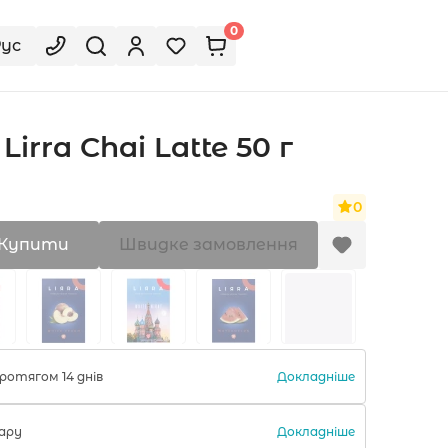
0
Рус
rra Chai Latte 50 г
0
Купити
Швидке замовлення
Докладніше
ротягом 14 днів
Докладніше
ару