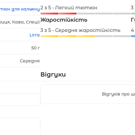
2 з 5 - Легкий тютюн
3
тюн для кальяну
Жаростійкість
Г
риця, Кава, Спеції
3 з 5 - Середня жаростійкість
4
Lirra
50 г
Середня
Відгуки
Відгуків про 