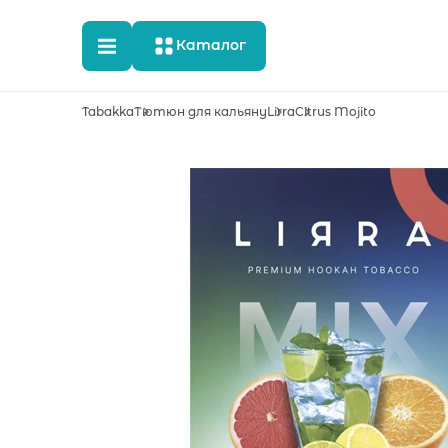
Каталог
Tabakka
Тютюн для кальяну
Lirra
Citrus Mojito