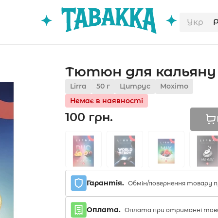
Укр
Тютюн для кальяну Li
Lirra
50 г
Цитрус
Мохіто
Немає в наявності
100 грн.
Гарантія.
Обмін/повернення товару п
Оплата.
Оплата при отриманні тов