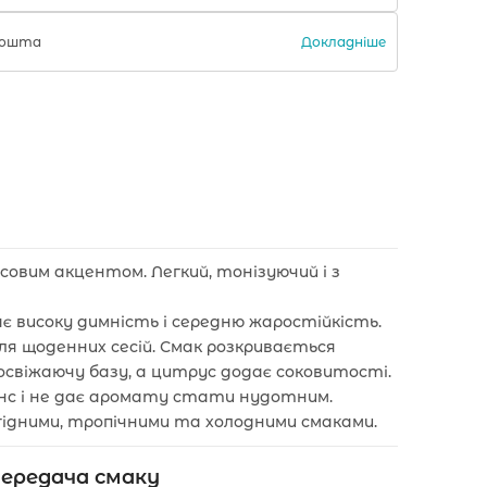
Докладніше
 Пошта
совим акцентом. Легкий, тонізуючий і з
є високу димність і середню жаростійкість.
ля щоденних сесій. Смак розкривається
освіжаючу базу, а цитрус додає соковитості.
анс і не дає аромату стати нудотним.
 ягідними, тропічними та холодними смаками.
ередача смаку