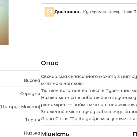
Доставка.
Кур'єром по Києву, Нова
Опис
Свіжий смак класичного мохіто з цитру
Висока
м’ятною ноткою.
Тютюн виготовляється в Туреччині, ма
Середня
Низька міцність робить його зручним д
рівномірно — лайм і м’ята створюють 
o (Цитрус Мохіто)
Знижений вміст цукру забезпечує бал
Лірра Citrus Mojito добре міксується з
Турція
Низька
Міцність
П