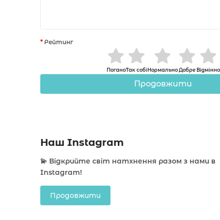
Рейтинг
Погано
Так собі
Нормально
Добре
Відмінно
Продовжити
Наш Instagram
💫 Відкрийте світ натхнення разом з нами в
Instagram!
Продовжити