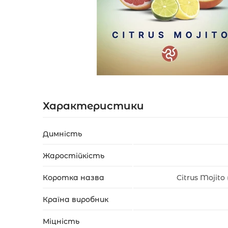
Акції
Укр
Рус
Характеристики
Димність
Жаростійкість
Коротка назва
Citrus Mojit
Країна виробник
Міцність