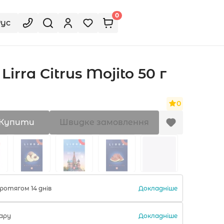
0
Рус
rra Citrus Mojito 50 г
0
Купити
Швидке замовлення
Докладніше
ротягом 14 днів
Докладніше
ару