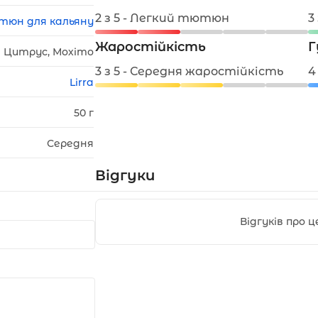
2 з 5 - Легкий тютюн
3
тюн для кальяну
Жаростійкість
Г
Цитрус, Мохіто
3 з 5 - Середня жаростійкість
4
Lirra
50 г
Середня
Відгуки
Відгуків про 