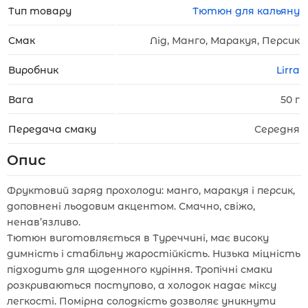
Тип товару
Тютюн для кальяну
Смак
Лід, Манго, Маракуя, Персик
Виробник
Lirra
Вага
50 г
Передача смаку
Середня
Опис
Фруктовий заряд прохолоди: манго, маракуя і персик,
доповнені льодовим акцентом. Смачно, свіжо,
ненав’язливо.
Тютюн виготовляється в Туреччині, має високу
димність і стабільну жаростійкість. Низька міцність
підходить для щоденного куріння. Тропічні смаки
розкриваються поступово, а холодок надає міксу
легкості. Помірна солодкість дозволяє уникнути