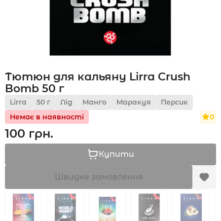
Акції
Тютюн для кальяну Lirra Crush
Укр
Рус
Bomb 50 г
Lirra
50 г
Лід
Манго
Маракуя
Персик
0
Немає в наявності
100 грн.
Купити
Швидке замовлення