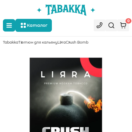
0
Каталог
Tabakka
Тютюн для кальяну
Lirra
Crush Bomb