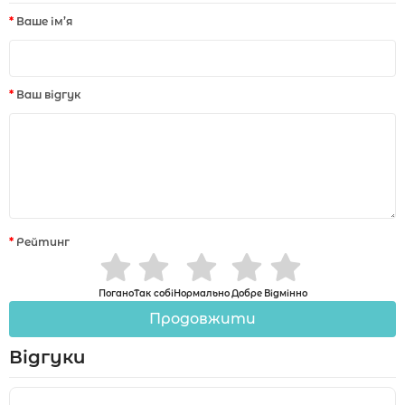
Ваше ім’я
Ваш відгук
Рейтинг
Погано
Так собі
Нормально
Добре
Відмінно
Продовжити
Відгуки