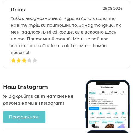
26.08.2024
Аліна
Табак неоднозначний. Курили його в соло, то
навіть трішки притошнило. Занадто їдкий, як
мені здалося. В міксі краще, але всеодно щось
не те. Притомний такий. Мені не зайшов
взагалі, а от Лоліта з цієї фірми — бомба
просто!!
Наш Instagram
💫 Відкрийте світ натхнення
разом з нами в Instagram!
Продовжити