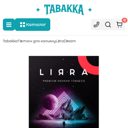
0
Каталог
Tabakka
Тютюн для кальяну
Lirra
Dream