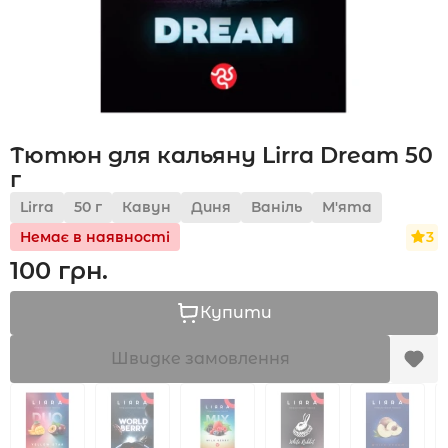
Акції
Тютюн для кальяну Lirra Dream 50
Укр
Рус
г
Lirra
50 г
Кавун
Диня
Ваніль
М'ята
3
Немає в наявності
100 грн.
Купити
Швидке замовлення