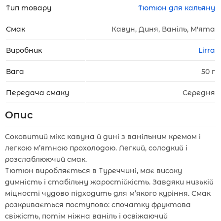
Тип товару
Тютюн для кальяну
Смак
Кавун, Диня, Ваніль, М'ята
Виробник
Lirra
Вага
50 г
Передача смаку
Середня
Опис
Соковитий мікс кавуна й дині з ванільним кремом і
легкою м’ятною прохолодою. Легкий, солодкий і
розслаблюючий смак.
Тютюн виробляється в Туреччині, має високу
димність і стабільну жаростійкість. Завдяки низькій
міцності чудово підходить для м’якого куріння. Смак
розкривається поступово: спочатку фруктова
свіжість, потім ніжна ваніль і освіжаючий