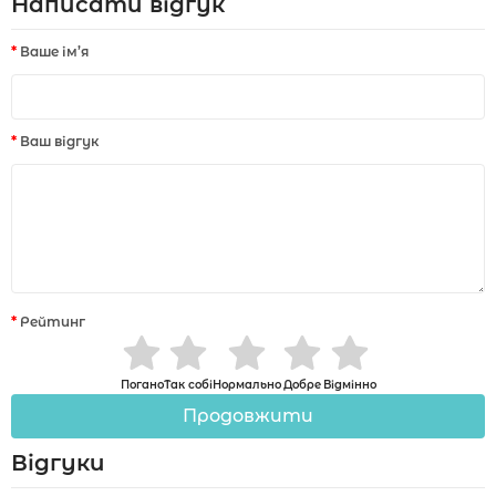
Написати відгук
Ваше ім’я
Ваш відгук
Рейтинг
Погано
Так собі
Нормально
Добре
Відмінно
Продовжити
Відгуки