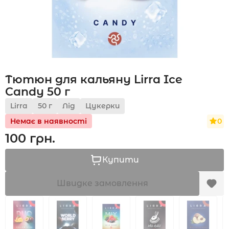
Акції
Тютюн для кальяну Lirra Ice
Укр
Рус
Candy 50 г
Lirra
50 г
Лід
Цукерки
0
Немає в наявності
100 грн.
Купити
Швидке замовлення