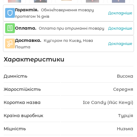
Гарантія.
Обмін/повернення товару
Докладніше
протягом 14 днів
Оплата.
Докладніше
Оплата при отриманні товару
Доставка.
Кур'єром по Києву, Нова
Докладніше
Пошта
Характеристики
Димність
Висока
Жаростійкість
Середня
Коротка назва
Ice Candy (Айс Кенді)
Країна виробник
Турція
Міцність
Низька