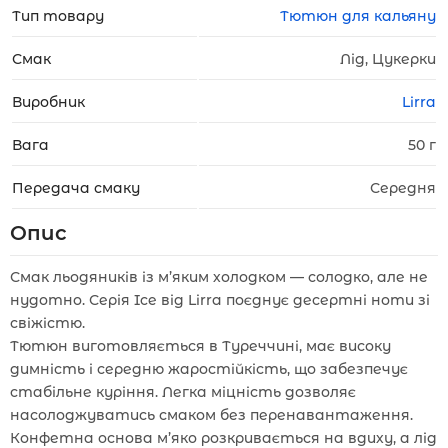
Тип товару
Тютюн для кальяну
Смак
Лід, Цукерки
Виробник
Lirra
Вага
50 г
Передача смаку
Середня
Опис
Смак льодяників із м’яким холодком — солодко, але не
нудотно. Серія Ice від Lirra поєднує десертні ноти зі
свіжістю.
Тютюн виготовляється в Туреччині, має високу
димність і середню жаростійкість, що забезпечує
стабільне куріння. Легка міцність дозволяє
насолоджуватись смаком без перенавантаження.
Конфетна основа м’яко розкривається на вдиху, а лід