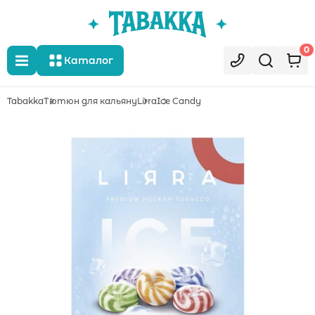
0
Каталог
Tabakka
Тютюн для кальяну
Lirra
Ice Candy