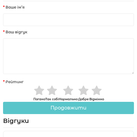
Ваше ім’я
Ваш відгук
Рейтинг
Погано
Так собі
Нормально
Добре
Відмінно
Продовжити
Відгуки