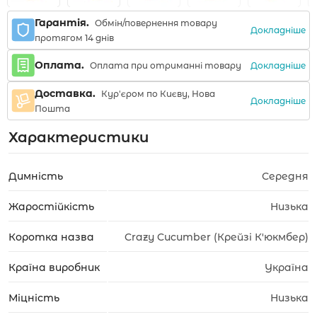
Гарантія.
Обмін/повернення товару
Докладніше
протягом 14 днів
Оплата.
Докладніше
Оплата при отриманні товару
Доставка.
Кур'єром по Києву, Нова
Докладніше
Пошта
Характеристики
Димність
Середня
Жаростійкість
Низька
Коротка назва
Crazy Cucumber (Крейзі К'юкмбер)
Країна виробник
Україна
Міцність
Низька