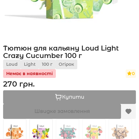
Акції
Тютюн для кальяну Loud Light
Укр
Рус
Crazy Cucumber 100 г
Loud
Light
100 г
Огірок
0
Немає в наявності
270 грн.
Купити
Швидке замовлення