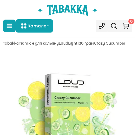
0
Каталог
Tabakka
Тютюн для кальяну
Loud
Light
100 грам
Crazy Cucumber