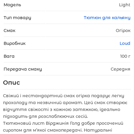
Модель
Light
Тип товару
Тютюн для кальяну
Смак
Огірок
Виробник
Loud
Вага
100 г
Передача смаку
Середня
Опис
Свіжий і нестандартний смак огірка подарує легку
прохолоду та незвичний аромат. Цей смак створює
відчуття свіжості з кожною затяжкою, ідеально
підходить для розслаблюючих сесій.
Тютюновий лист Вірджинія Голд добре просочений
сиропом для м’якої смакопередачі. Натуральні