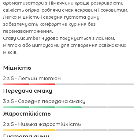
ароматизатори з Німеччини краще розкривають
свіжість огірка, роблячи смак яскравим і соковитим.
Легка міцність і середня густота диму
забезпечують комфортне куріння без
перенавантаження.
Crazy Cucumber чудово поєднується з лаймом,
м’ятою або цитрусами для створення освіжаючих
міксів.
Міцність
2 з 5 - Легкий тютюн
Передача смаку
3 з 5 - Середня передача смаку
Жаростійкість
2 з 5 - Низька жаростійкість
Густота диму