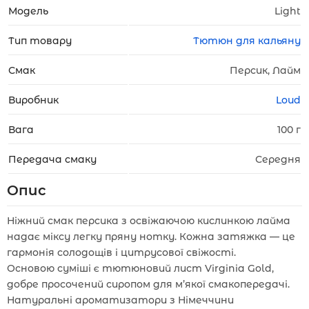
Модель
Light
Тип товару
Тютюн для кальяну
Смак
Персик, Лайм
Виробник
Loud
Вага
100 г
Передача смаку
Середня
Опис
Ніжний смак персика з освіжаючою кислинкою лайма
надає міксу легку пряну нотку. Кожна затяжка — це
гармонія солодощів і цитрусової свіжості.
Основою суміші є тютюновий лист Virginia Gold,
добре просочений сиропом для м’якої смакопередачі.
Натуральні ароматизатори з Німеччини