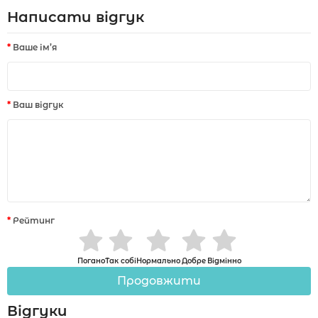
Написати відгук
Ваше ім’я
Ваш відгук
Рейтинг
Погано
Так собі
Нормально
Добре
Відмінно
Продовжити
Відгуки