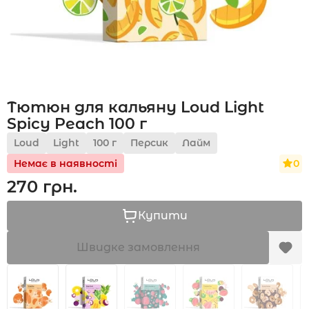
Акції
Тютюн для кальяну Loud Light
Укр
Рус
Spicy Peach 100 г
Loud
Light
100 г
Персик
Лайм
0
Немає в наявності
270 грн.
Купити
Швидке замовлення