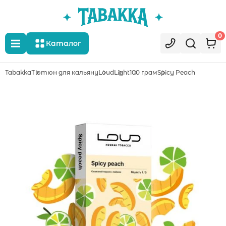
0
Каталог
Tabakka
Тютюн для кальяну
Loud
Light
100 грам
Spicy Peach