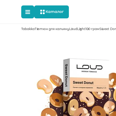
Каталог
Tabakka
Тютюн для кальяну
Loud
Light
100 грам
Sweet Do