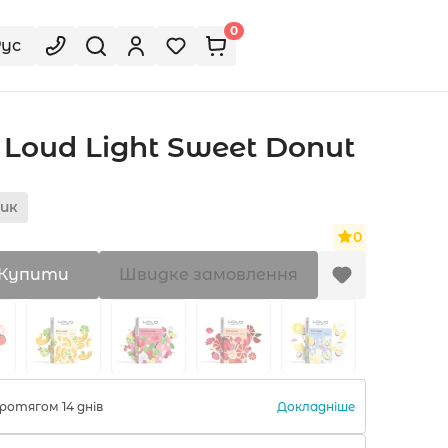
0
Рус
Loud Light Sweet Donut
ик
0
Купити
Швидке замовлення
Докладніше
ротягом 14 днів