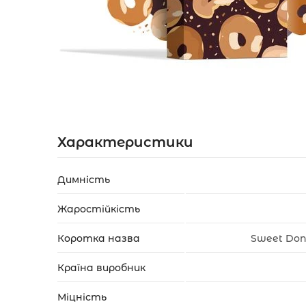
Акції
Укр
Рус
Характеристики
Димність
Жаростійкість
Коротка назва
Sweet Don
Країна виробник
Міцність