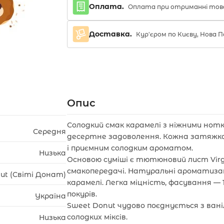
Оплата.
Оплата при отриманні тов
Доставка.
Кур'єром по Києву, Нова
Опис
Солодкий смак карамелі з ніжними нотк
Середня
десертне задоволення. Кожна затяжк
і приємним солодким ароматом.
Низька
Основою суміші є тютюновий лист Virgi
смакопередачі. Натуральні ароматиза
ut (Світі Донат)
карамелі. Легка міцність, фасування — 
покурів.
Україна
Sweet Donut чудово поєднується з ван
солодких міксів.
Низька