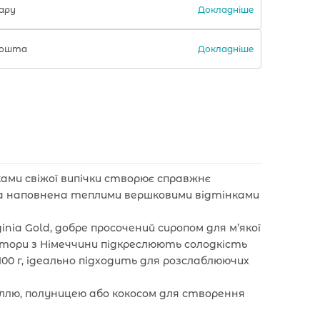
Докладніше
ару
Докладніше
 Пошта
ами свіжої випічки створює справжнє
а наповнена теплими вершковими відтінками
nia Gold, добре просочений сиропом для м’якої
тори з Німеччини підкреслюють солодкість
100 г, ідеально підходить для розслаблюючих
іллю, полуницею або кокосом для створення