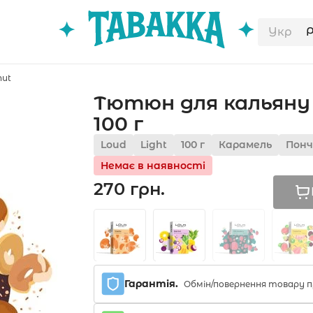
Укр
nut
Тютюн для кальяну 
100 г
Loud
Light
100 г
Карамель
Понч
Немає в наявності
270 грн.
Гарантія.
Обмін/повернення товару п