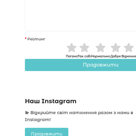
Рейтинг
Погано
Так собі
Нормально
Добре
Відмінно
Продовжити
Наш Instagram
💫 Відкрийте світ натхнення разом з нами в
Instagram!
Продовжити