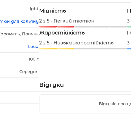
Light
Міцність
П
2 з 5 - Легкий тютюн
3
тюн для кальяну
Жаростійкість
Г
Карамель, Пончик
2 з 5 - Низька жаростійкість
3
Loud
100 г
Середня
Відгуки
Відгуків про 