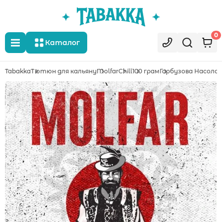
0
Каталог
Tabakka
Тютюн для кальяну
Molfar
Chill
100 грам
Гарбузова Насоло