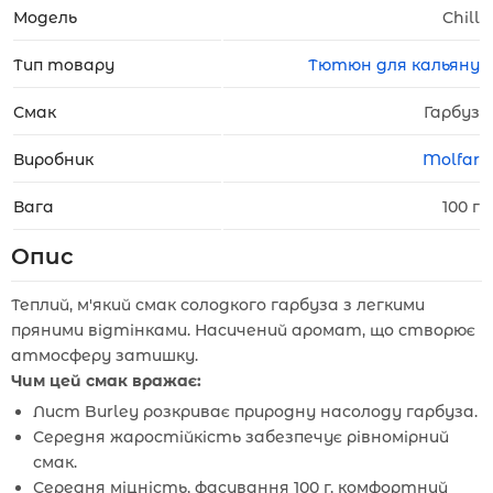
Модель
Chill
Тип товару
Тютюн для кальяну
Смак
Гарбуз
Виробник
Molfar
Вага
100 г
Опис
Теплий, м'який смак солодкого гарбуза з легкими
пряними відтінками. Насичений аромат, що створює
атмосферу затишку.
Чим цей смак вражає:
Лист Burley розкриває природну насолоду гарбуза.
Середня жаростійкість забезпечує рівномірний
смак.
Середня міцність, фасування 100 г, комфортний