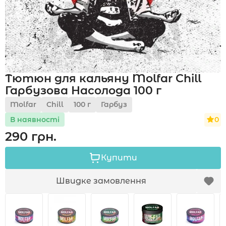
Акції
Тютюн для кальяну Molfar Chill
Укр
Рус
Гарбузова Насолода 100 г
Molfar
Chill
100 г
Гарбуз
0
В наявності
290 грн.
Купити
Швидке замовлення