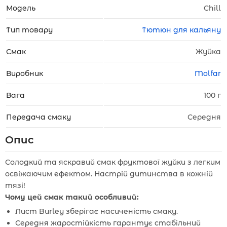
Модель
Chill
Тип товару
Тютюн для кальяну
Смак
Жуйка
Виробник
Molfar
Вага
100 г
Передача смаку
Середня
Опис
Солодкий та яскравий смак фруктової жуйки з легким
освіжаючим ефектом. Настрій дитинства в кожній
тязі!
Чому цей смак такий особливий:
Лист Burley зберігає насиченість смаку.
Середня жаростійкість гарантує стабільний