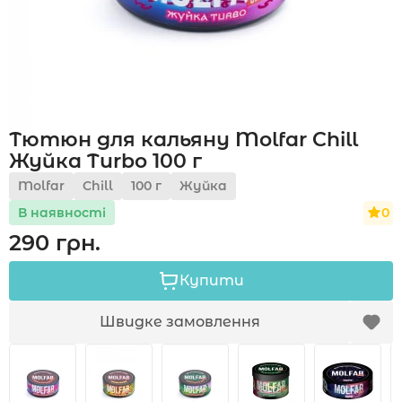
Акції
Тютюн для кальяну Molfar Chill
Укр
Рус
Жуйка Turbo 100 г
Molfar
Chill
100 г
Жуйка
0
В наявності
290 грн.
Купити
Швидке замовлення