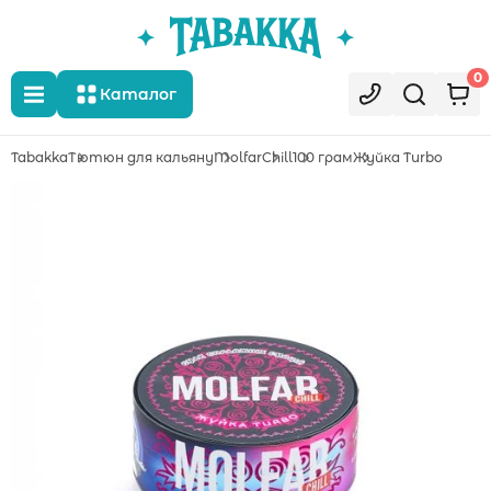
0
Каталог
Tabakka
Тютюн для кальяну
Molfar
Chill
100 грам
Жуйка Turbo