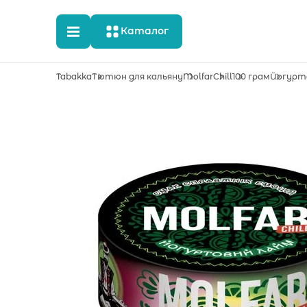
Каталог
Tabakka
Тютюн для кальяну
Molfar
Chill
100 грам
Йогурт