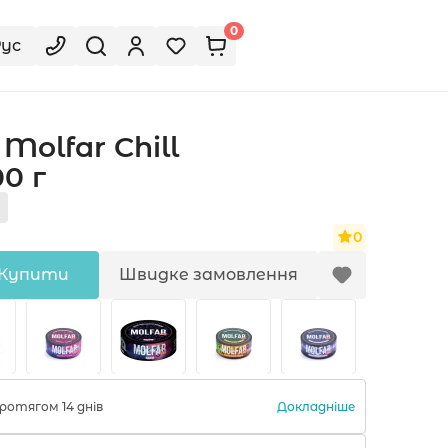
0
Рус
olfar Chill
0 г
0
Купити
Швидке замовлення
Докладніше
ротягом 14 днів