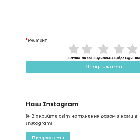
Рейтинг
Погано
Так собі
Нормально
Добре
Відмінно
Продовжити
Наш Instagram
💫 Відкрийте світ натхнення разом з нами в
Instagram!
Продовжити