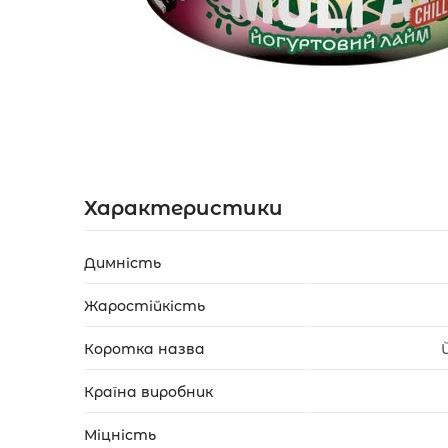
Акції
Укр
Рус
Характеристики
Димність
Жаростійкість
Коротка назва
Країна виробник
Міцність