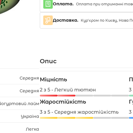
Оплата.
Оплата при отриманні тов
Доставка.
Кур'єром по Києву, Нова
Опис
Середня
Міцність
П
2 з 5 - Легкий тютюн
3
Середня
Жаростійкість
Г
Йогуртовий лайм
3 з 5 - Середня жаростійкість
3
Україна
Легка