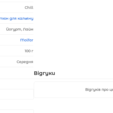
Chill
тюн для кальяну
Йогурт, Лайм
Molfar
100 г
Середня
Відгуки
Відгуків про 