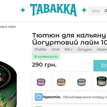
Укр
овий лайм
Тютюн для кальяну M
Йогуртовий лайм 10
Molfar
Chill
100 г
Йогурт
Лайм
В наявності
290 грн.
Гарантія.
Обмін/повернення товару п