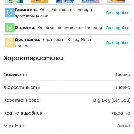
Гарантія.
Обмін/повернення товару
Докладніше
протягом 14 днів
Оплата.
Докладніше
Оплата при отриманні товару
Доставка.
Кур'єром по Києву, Нова
Докладніше
Пошта
Характеристики
Димність
Висока
Жаростійкість
Висока
Коротка назва
Big Boy (Біг Бой)
Країна виробник
Україна
Міцність
Легка