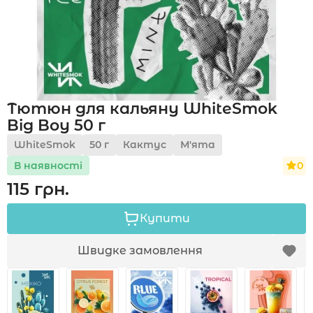
Акції
Тютюн для кальяну WhiteSmok
Укр
Рус
Big Boy 50 г
WhiteSmok
50 г
Кактус
М'ята
0
В наявності
115 грн.
Купити
Швидке замовлення