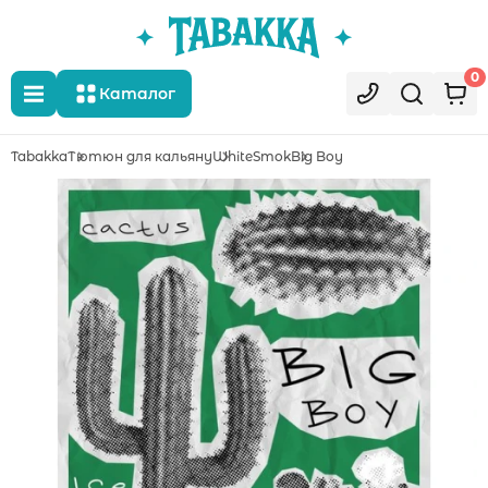
0
Каталог
Tabakka
Тютюн для кальяну
WhiteSmok
Big Boy