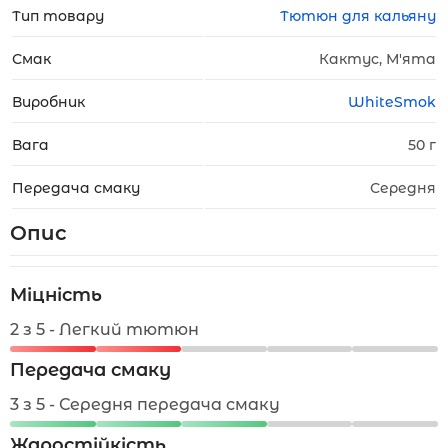
Тип товару
Тютюн для кальяну
Смак
Кактус, М'ята
Виробник
WhiteSmok
Вага
50 г
Передача смаку
Середня
Опис
Міцність
2 з 5 - Легкий тютюн
Передача смаку
3 з 5 - Середня передача смаку
Жаростійкість