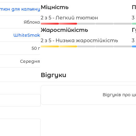
Міцність
П
тюн для кальяну
2 з 5 - Легкий тютюн
3
Яблоко
Жаростійкість
Г
WhiteSmok
2 з 5 - Низька жаростійкість
3
50 г
Середня
Відгуки
Відгуків про 