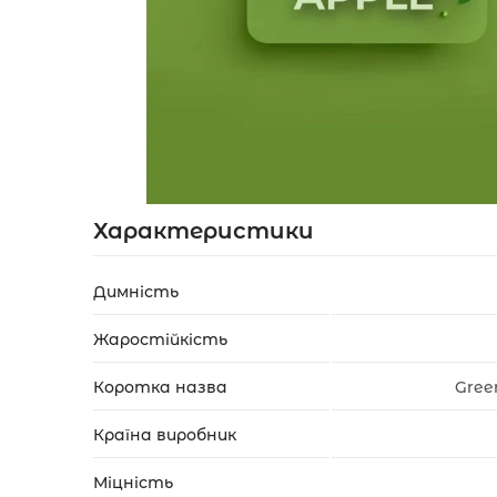
Акції
Укр
Рус
Характеристики
Димність
Жаростійкість
Коротка назва
Gree
Країна виробник
Міцність