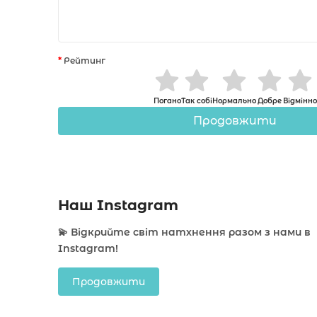
Рейтинг
Погано
Так собі
Нормально
Добре
Відмінно
Продовжити
Наш Instagram
💫 Відкрийте світ натхнення разом з нами в
Instagram!
Продовжити