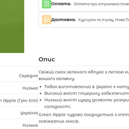
Оплата.
Оплата при отриманні тов
Доставка.
Кур'єром по Києву, Нова
Опис
Свіжий смак зеленого яблука з легкою
Середня
вашого кальяну.
Табак виготовлений в Україні з на
Низька
Високий вміст гліцерину забезпечит
Низький вміст цукру дозволяє розкри
n Apple (Грін Епл)
солодкості.
Україна
Green Apple чудово поєднується з м'я
освіжаючих міксів.
Низька