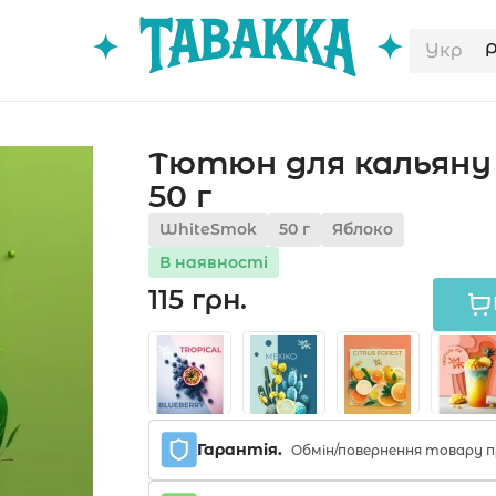
Укр
Тютюн для кальяну 
50 г
WhiteSmok
50 г
Яблоко
В наявності
115 грн.
Гарантія.
Обмін/повернення товару п