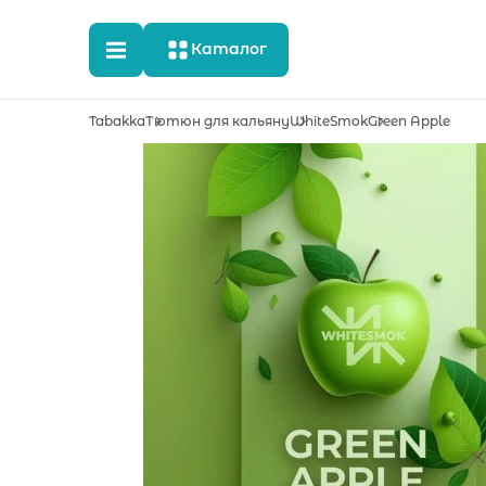
Каталог
Tabakka
Тютюн для кальяну
WhiteSmok
Green Apple