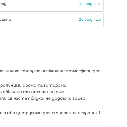
Докладніше
ару
Докладніше
 Пошта
 кислинкою створює освіжаючу атмосферу для
туральними ароматизаторами.
ь обільний та насичений дим.
ти свіжість яблука, не додаючи зайвої
тою або цитрусами для створення яскравих і