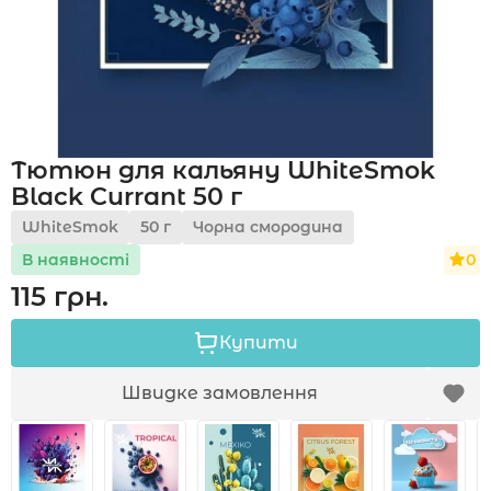
Акції
Тютюн для кальяну WhiteSmok
Укр
Рус
Black Currant 50 г
WhiteSmok
50 г
Чорна смородина
0
В наявності
115 грн.
Купити
Швидке замовлення