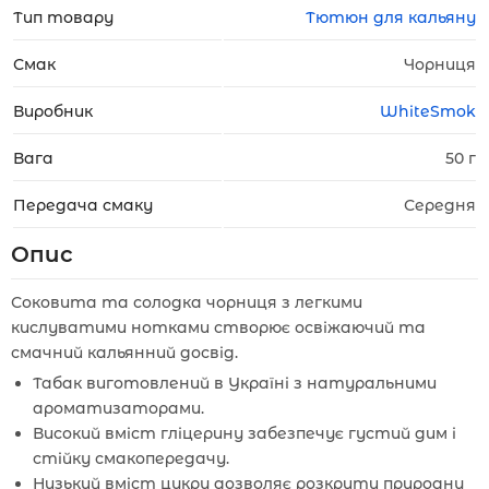
Тип товару
Тютюн для кальяну
Смак
Чорниця
Виробник
WhiteSmok
Вага
50 г
Передача смаку
Середня
Опис
Соковита та солодка чорниця з легкими
кислуватими нотками створює освіжаючий та
смачний кальянний досвід.
Табак виготовлений в Україні з натуральними
ароматизаторами.
Високий вміст гліцерину забезпечує густий дим і
стійку смакопередачу.
Низький вміст цукру дозволяє розкрити природну