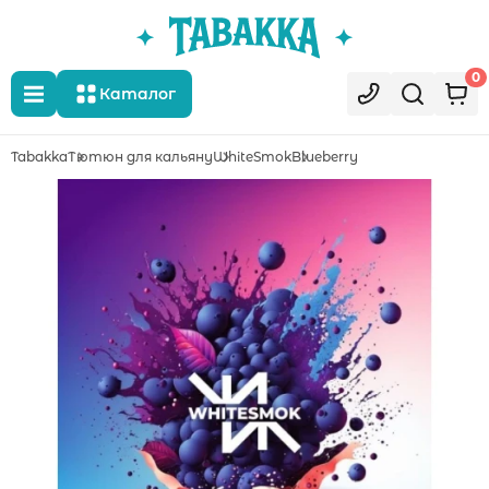
0
Каталог
Tabakka
Тютюн для кальяну
WhiteSmok
Blueberry