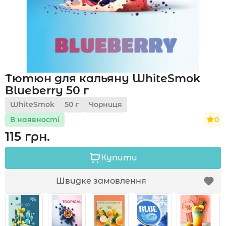
Акції
Тютюн для кальяну WhiteSmok
Укр
Рус
Blueberry 50 г
WhiteSmok
50 г
Чорниця
0
В наявності
115 грн.
Купити
Швидке замовлення