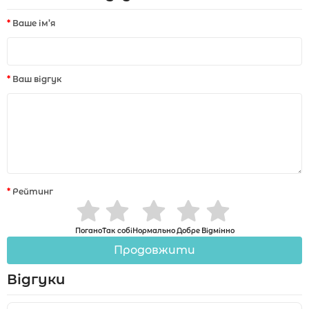
Ваше ім’я
Ваш відгук
Рейтинг
Погано
Так собі
Нормально
Добре
Відмінно
Продовжити
Відгуки