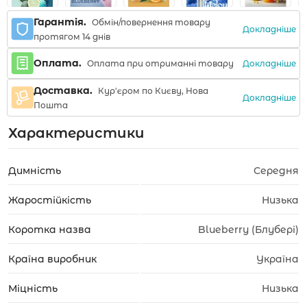
Гарантія.
Обмін/повернення товару
Докладніше
протягом 14 днів
Оплата.
Докладніше
Оплата при отриманні товару
Доставка.
Кур'єром по Києву, Нова
Докладніше
Пошта
Характеристики
Димність
Середня
Жаростійкість
Низька
Коротка назва
Blueberry (Блубері)
Країна виробник
Україна
Міцність
Низька